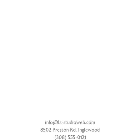
27. Oktober 2023
Volutpat ac tincidunt
Leo duis ut diam quam nulla porttitor massa id. Urna molestie at
elementum eu facilisis sed odio morbi.…
Read More
info@la-studioweb.com
8502 Preston Rd. Inglewood
(308) 555-0121