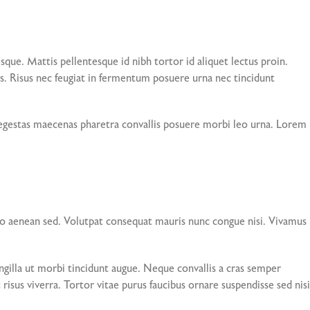
que. Mattis pellentesque id nibh tortor id aliquet lectus proin.
. Risus nec feugiat in fermentum posuere urna nec tincidunt
is egestas maecenas pharetra convallis posuere morbi leo urna. Lorem
io aenean sed. Volutpat consequat mauris nunc congue nisi. Vivamus
gilla ut morbi tincidunt augue. Neque convallis a cras semper
risus viverra. Tortor vitae purus faucibus ornare suspendisse sed nisi