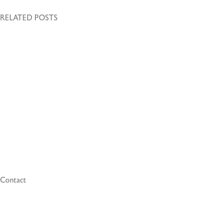
RELATED POSTS
27. Oktober 2023
Volutpat ac tincidunt
Leo duis ut diam quam nulla porttitor massa id. Urna molestie at
elementum eu facilisis sed odio morbi.…
Read More
Contact