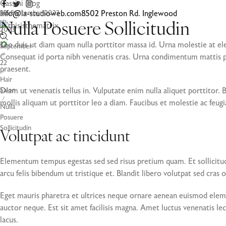
Cassini Blog
Info@la-studioweb.com
Home
22. September 2023
8502 Preston Rd. Inglewood
/
Nulla Posuere Sollicitudin
2023
/
Leo duis ut diam quam nulla porttitor massa id. Urna molestie at ele
September
Consequat id porta nibh venenatis cras. Urna condimentum mattis pe
/
22
praesent.
/
Hair
Diam ut venenatis tellus in. Vulputate enim nulla aliquet porttitor.
Salon
/
mollis aliquam ut porttitor leo a diam. Faucibus et molestie ac feugi
Nulla
Posuere
Sollicitudin
Volutpat ac tincidunt
Elementum tempus egestas sed sed risus pretium quam. Et sollicitu
arcu felis bibendum ut tristique et. Blandit libero volutpat sed cras 
Eget mauris pharetra et ultrices neque ornare aenean euismod elemen
auctor neque. Est sit amet facilisis magna. Amet luctus venenatis lec
lacus.