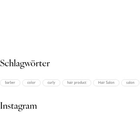
27. Oktober 2023
Volutpat ac tincidunt
27. Oktober 2023
Volutpat ac tincidunt
Schlagwörter
barber
color
curly
hair product
Hair Salon
salon
Ads Banner
Instagram