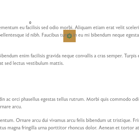
0
mentum eu facilisis sed odio morbi. Aliquam etiam erat velit sceleris
llentesque id nibh. Faucibus turpis in eu mi bibendum neque egestas
 Bibendum enim facilisis gravida neque convallis a cras semper. Turp
at sed lectus vestibulum mattis.
din ac orci phasellus egestas tellus rutrum. Morbi quis commodo od
ornare arcu.
tum. Ornare arcu dui vivamus arcu felis bibendum ut tristique. Frin
tus magna fringilla urna porttitor rhoncus dolor. Aenean et tortor at 