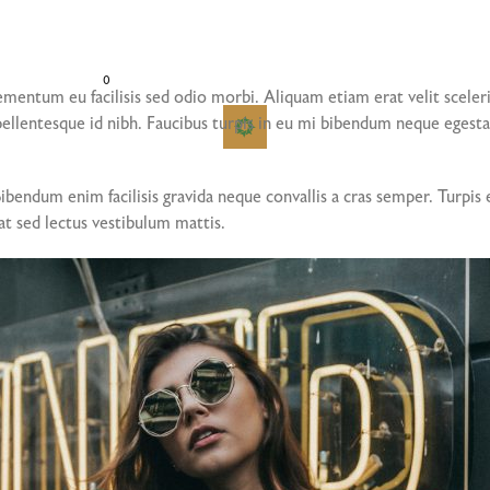
0
mentum eu facilisis sed odio morbi. Aliquam etiam erat velit sceleris
llentesque id nibh. Faucibus turpis in eu mi bibendum neque egestas
 Bibendum enim facilisis gravida neque convallis a cras semper. Turp
at sed lectus vestibulum mattis.