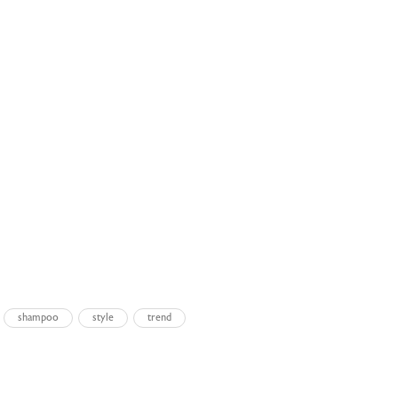
shampoo
style
trend