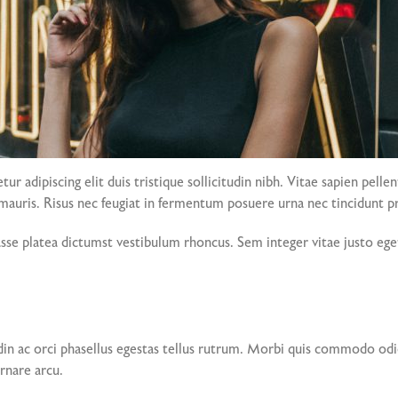
r adipiscing elit duis tristique sollicitudin nibh. Vitae sapien pell
s mauris. Risus nec feugiat in fermentum posuere urna nec tincidunt p
tasse platea dictumst vestibulum rhoncus. Sem integer vitae justo ege
din ac orci phasellus egestas tellus rutrum. Morbi quis commodo od
ornare arcu.