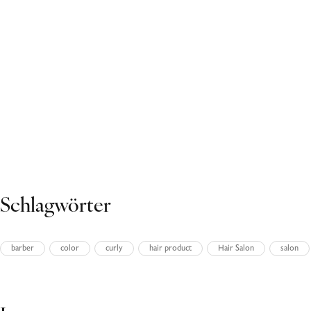
27. Oktober 2023
Volutpat ac tincidunt
27. Oktober 2023
Volutpat ac tincidunt
27. Oktober 2023
Volutpat ac tincidunt
Schlagwörter
barber
color
curly
hair product
Hair Salon
salon
Ads Banner