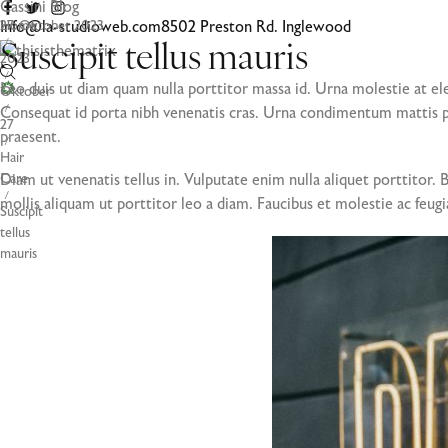
Cassini Blog
Info@la-studioweb.com
Home
27. Oktober 2023
8502 Preston Rd. Inglewood
/
Suscipit tellus mauris
2023
/
Leo duis ut diam quam nulla porttitor massa id. Urna molestie at ele
Oktober
Consequat id porta nibh venenatis cras. Urna condimentum mattis pe
/
27
praesent.
/
Hair
Diam ut venenatis tellus in. Vulputate enim nulla aliquet porttitor.
Care
/
mollis aliquam ut porttitor leo a diam. Faucibus et molestie ac feugi
Suscipit
tellus
mauris