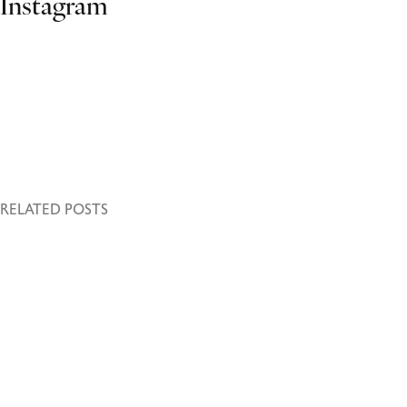
Instagram
RELATED POSTS
27. Oktober 2023
Volutpat ac tincidunt
Leo duis ut diam quam nulla porttitor massa id. Urna molestie at
elementum eu facilisis sed odio morbi.…
Read More